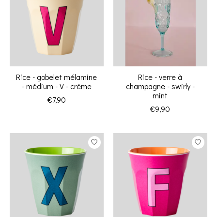
Rice - gobelet mélamine
Rice - verre à
- médium - V - crème
champagne - swirly -
mint
€7,90
€9,90