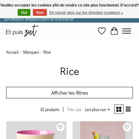
Veuillez accepter les cookies afin de rendre ce site plus fonctionnel. D'accord?
Oui
Non
En savoir plus sur les témoins (cookies) »
Les commandes passées après le 29 juillet seront expédiées à partir du 11 août. Frais de
port offerts en Belgique à partir de 100€ d'achat.
Liste de souhaits
Panier
Accueil
/
Marques
/
Rice
Rice
Afficher les filtres
32 produits
Trier par
Les plus vus