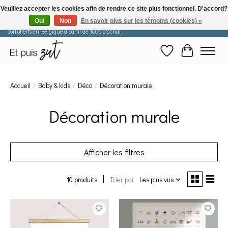
Veuillez accepter les cookies afin de rendre ce site plus fonctionnel. D'accord?
Oui
Non
En savoir plus sur les témoins (cookies) »
Les commandes passées après le 29 juillet seront expédiées à partir du 11 août. Frais de
port offerts en Belgique à partir de 100€ d'achat.
Liste de souhaits
Panier
Accueil
/
Baby & kids
/
Déco
/
Décoration murale
Décoration murale
Afficher les filtres
10 produits
Trier par
Les plus vus