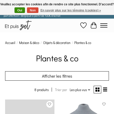
Veuillez accepter les cookies afin de rendre ce site plus fonctionnel. D'accord?
Oui
Non
En savoir plus sur les témoins (cookies) »
Les commandes passées après le 29 juillet seront expédiées à partir du 11 août. Frais de
port offerts en Belgique à partir de 100€ d'achat.
Liste de souhaits
Panier
Accueil
/
Maison & déco
/
Objets & décoration
/
Plantes & co
Plantes & co
Afficher les filtres
8 produits
Trier par
Les plus vus