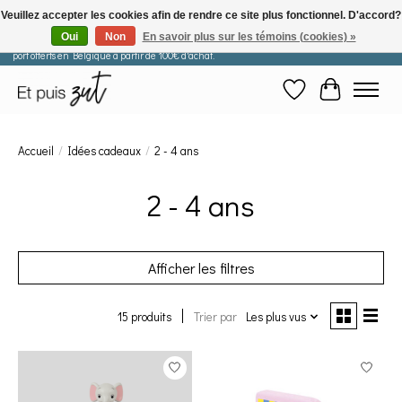
Veuillez accepter les cookies afin de rendre ce site plus fonctionnel. D'accord?
Oui
Non
En savoir plus sur les témoins (cookies) »
Les commandes passées après le 29 juillet seront expédiées à partir du 11 août. Frais de
port offerts en Belgique à partir de 100€ d'achat.
Liste de souhaits
Panier
Accueil
/
Idées cadeaux
/
2 - 4 ans
2 - 4 ans
Afficher les filtres
15 produits
Trier par
Les plus vus