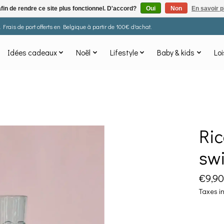
afin de rendre ce site plus fonctionnel. D'accord?
Oui
Non
En savoir p
Frais de port offerts en Belgique à partir de 100€ d'achat.
Idées cadeaux
Noël
Lifestyle
Baby & kids
Loi
Ric
swi
€9,90
Taxes i