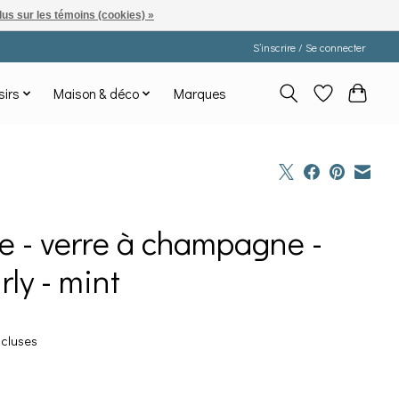
lus sur les témoins (cookies) »
S’inscrire / Se connecter
sirs
Maison & déco
Marques
e - verre à champagne -
rly - mint
ncluses