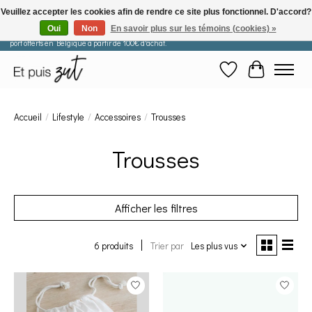
Veuillez accepter les cookies afin de rendre ce site plus fonctionnel. D'accord?
Oui
Non
En savoir plus sur les témoins (cookies) »
Les commandes passées après le 29 juillet seront expédiées à partir du 11 août. Frais de
port offerts en Belgique à partir de 100€ d'achat.
Liste de souhaits
Panier
Accueil
/
Lifestyle
/
Accessoires
/
Trousses
Trousses
Afficher les filtres
6 produits
Trier par
Les plus vus