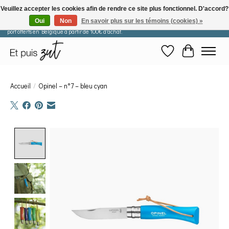
Veuillez accepter les cookies afin de rendre ce site plus fonctionnel. D'accord?
Oui
Non
En savoir plus sur les témoins (cookies) »
Les commandes passées après le 29 juillet seront expédiées à partir du 11 août. Frais de
port offerts en Belgique à partir de 100€ d'achat.
Liste de souhaits
Panier
Accueil
/
Opinel – n°7 – bleu cyan
Product image slideshow Items