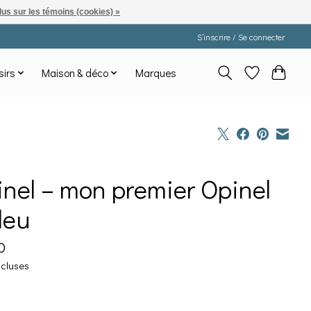
lus sur les témoins (cookies) »
S’inscrire / Se connecter
sirs
Maison & déco
Marques
nel – mon premier Opinel
leu
0
ncluses