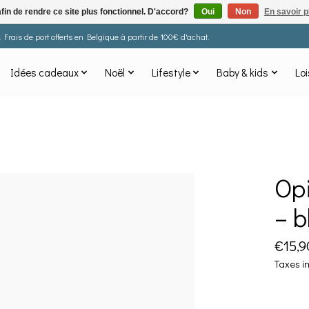
afin de rendre ce site plus fonctionnel. D'accord?
Oui
Non
En savoir p
Frais de port offerts en Belgique à partir de 100€ d'achat.
Idées cadeaux
Noël
Lifestyle
Baby & kids
Loi
Opi
– b
€15,9
Taxes i