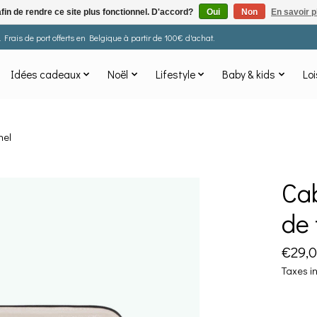
afin de rendre ce site plus fonctionnel. D'accord?
Oui
Non
En savoir p
Frais de port offerts en Belgique à partir de 100€ d'achat.
Idées cadeaux
Noël
Lifestyle
Baby & kids
Loi
hel
Cab
de 
€29,
Taxes i