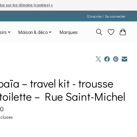
lus sur les témoins (cookies) »
S’inscrire / Se connecter
sirs
Maison & déco
Marques
aïa – travel kit - trousse
toilette – Rue Saint-Michel
00
ncluses