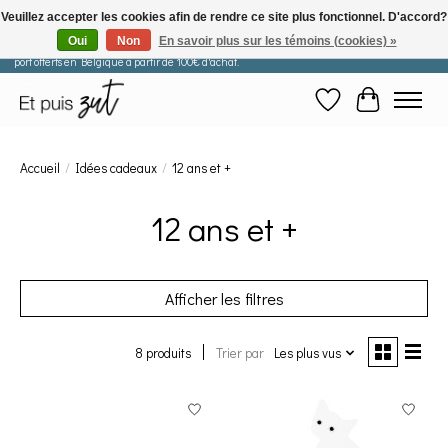
Veuillez accepter les cookies afin de rendre ce site plus fonctionnel. D'accord?
Oui
Non
En savoir plus sur les témoins (cookies) »
Les commandes passées après le 29 juillet seront expédiées à partir du 11 août. Frais de
port offerts en Belgique à partir de 100€ d'achat.
Liste de souhaits
Panier
Accueil
/
Idées cadeaux
/
12 ans et +
12 ans et +
Afficher les filtres
8 produits
Trier par
Les plus vus