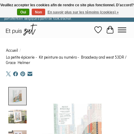
Veuillez accepter les cookies afin de rendre ce site plus fonctionnel. D'accord?
Oui
Non
En savoir plus sur les témoins (cookies) »
Les commandes passées après le 29 juillet seront expédiées à partir du 11 août. Frais de
port offerts en Belgique à partir de 100€ d'achat.
Liste de souhaits
Panier
Accueil
/
La petite épicerie - Kit peinture au numéro - Broadway and west 53DR /
Grace Helmer
Product image slideshow Items