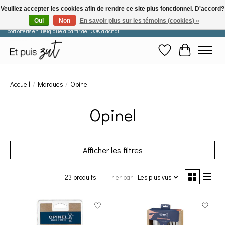
Veuillez accepter les cookies afin de rendre ce site plus fonctionnel. D'accord?
Oui
Non
En savoir plus sur les témoins (cookies) »
Les commandes passées après le 29 juillet seront expédiées à partir du 11 août. Frais de
port offerts en Belgique à partir de 100€ d'achat.
Liste de souhaits
Panier
Accueil
/
Marques
/
Opinel
Opinel
Afficher les filtres
23 produits
Trier par
Les plus vus