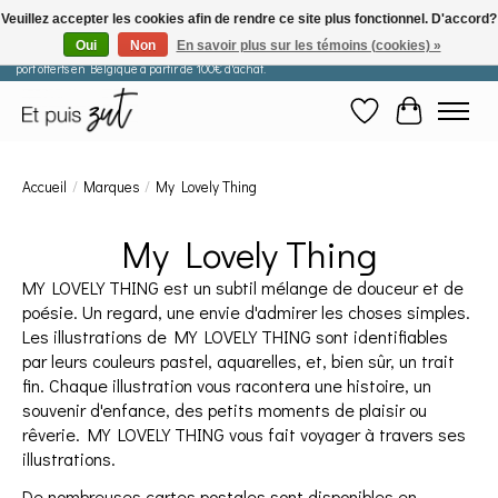
Veuillez accepter les cookies afin de rendre ce site plus fonctionnel. D'accord?
Oui
Non
En savoir plus sur les témoins (cookies) »
Les commandes passées après le 29 juillet seront expédiées à partir du 11 août. Frais de
port offerts en Belgique à partir de 100€ d'achat.
Liste de souhaits
Panier
Accueil
/
Marques
/
My Lovely Thing
My Lovely Thing
MY LOVELY THING est un subtil mélange de douceur et de
poésie. Un regard, une envie d'admirer les choses simples.
Les illustrations de MY LOVELY THING sont identifiables
par leurs couleurs pastel, aquarelles, et, bien sûr, un trait
fin. Chaque illustration vous racontera une histoire, un
souvenir d'enfance, des petits moments de plaisir ou
rêverie. MY LOVELY THING vous fait voyager à travers ses
illustrations.
De nombreuses cartes postales sont disponibles en