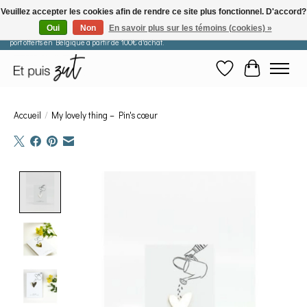
Veuillez accepter les cookies afin de rendre ce site plus fonctionnel. D'accord?
Oui
Non
En savoir plus sur les témoins (cookies) »
Les commandes passées après le 29 juillet seront expédiées à partir du 11 août. Frais de
port offerts en Belgique à partir de 100€ d'achat.
Liste de souhaits
Panier
Accueil
/
My lovely thing – Pin's cœur
Product image slideshow Items