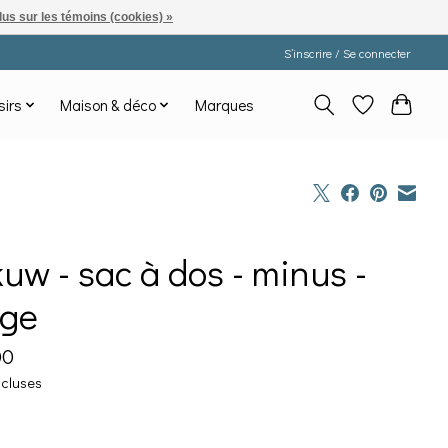
lus sur les témoins (cookies) »
S’inscrire / Se connecter
sirs
Maison & déco
Marques
uw - sac à dos - minus -
ige
00
ncluses