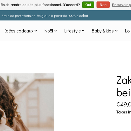
afin de rendre ce site plus fonctionnel. D'accord?
Oui
Non
En savoir p
Frais de port offerts en Belgique à partir de 100€ d'achat.
Idées cadeaux
Noël
Lifestyle
Baby & kids
Loi
Zak
be
€49,
Taxes i