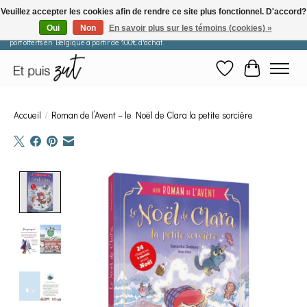
Veuillez accepter les cookies afin de rendre ce site plus fonctionnel. D'accord?
Oui
Non
En savoir plus sur les témoins (cookies) »
Les commandes passées après le 29 juillet seront expédiées à partir du 11 août. Frais de
port offerts en Belgique à partir de 100€ d'achat.
Liste de souhaits
Panier
Accueil
/
Roman de l’Avent – le Noël de Clara la petite sorcière
Product image slideshow Items