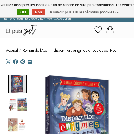
Veuillez accepter les cookies afin de rendre ce site plus fonctionnel. D'accord?
Oui
Non
En savoir plus sur les témoins (cookies) »
Les commandes passées après le 29 juillet seront expédiées à partir du 11 août. Frais de
port offerts en Belgique à partir de 100€ d'achat.
Liste de souhaits
Panier
Accueil
/
Roman de l’Avent - disparition, énigmes et boules de Noël
Product image slideshow Items