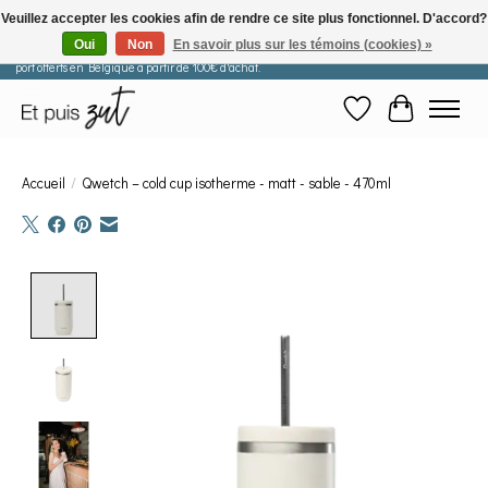
Veuillez accepter les cookies afin de rendre ce site plus fonctionnel. D'accord?
Oui
Non
En savoir plus sur les témoins (cookies) »
Les commandes passées après le 29 juillet seront expédiées à partir du 11 août. Frais de
port offerts en Belgique à partir de 100€ d'achat.
Liste de souhaits
Panier
Accueil
/
Qwetch – cold cup isotherme - matt - sable - 470ml
Product image slideshow Items