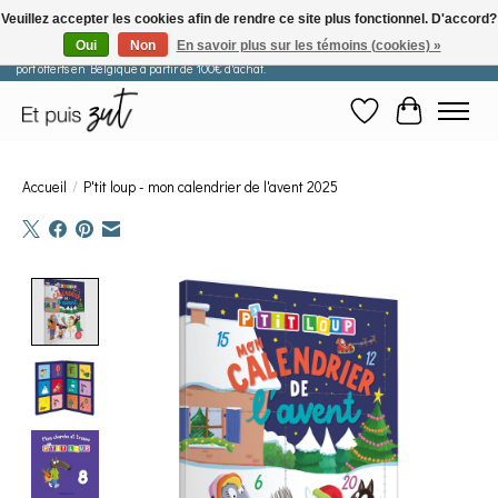
Veuillez accepter les cookies afin de rendre ce site plus fonctionnel. D'accord?
Oui
Non
En savoir plus sur les témoins (cookies) »
Les commandes passées après le 29 juillet seront expédiées à partir du 11 août. Frais de
port offerts en Belgique à partir de 100€ d'achat.
Liste de souhaits
Panier
Accueil
/
P'tit loup - mon calendrier de l'avent 2025
Product image slideshow Items