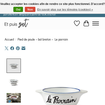
Veuillez accepter les cookies afin de rendre ce site plus fonctionnel. D'accord?
Oui
Non
En savoir plus sur les témoins (cookies) »
Les commandes passées après le 29 juillet seront expédiées à partir du 11 août. Frais de
port offerts en Belgique à partir de 100€ d'achat.
Liste de souhaits
Panier
Accueil
/
Pied de poule – bol breton – Le parrain
Product image slideshow Items