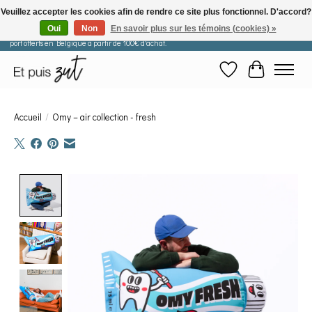
Veuillez accepter les cookies afin de rendre ce site plus fonctionnel. D'accord?
Oui
Non
En savoir plus sur les témoins (cookies) »
Les commandes passées après le 29 juillet seront expédiées à partir du 11 août. Frais de
port offerts en Belgique à partir de 100€ d'achat.
Liste de souhaits
Panier
Accueil
/
Omy – air collection - fresh
Product image slideshow Items