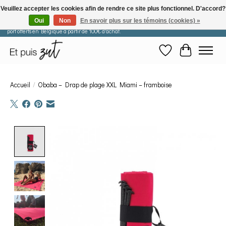
Veuillez accepter les cookies afin de rendre ce site plus fonctionnel. D'accord?
Oui
Non
En savoir plus sur les témoins (cookies) »
Les commandes passées après le 29 juillet seront expédiées à partir du 11 août. Frais de
port offerts en Belgique à partir de 100€ d'achat.
Liste de souhaits
Panier
Accueil
/
Obaba – Drap de plage XXL Miami – framboise
Product image slideshow Items