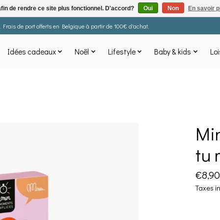
afin de rendre ce site plus fonctionnel. D'accord?
Oui
Non
En savoir p
Frais de port offerts en Belgique à partir de 100€ d'achat.
Idées cadeaux
Noël
Lifestyle
Baby & kids
Loi
Min
tu
€8,90
Taxes i