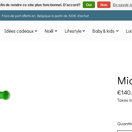
afin de rendre ce site plus fonctionnel. D'accord?
Oui
Non
En savoir p
Frais de port offerts en Belgique à partir de 100€ d'achat.
Idées cadeaux
Noël
Lifestyle
Baby & kids
Loi
Mic
€140
Taxes i
Quantité