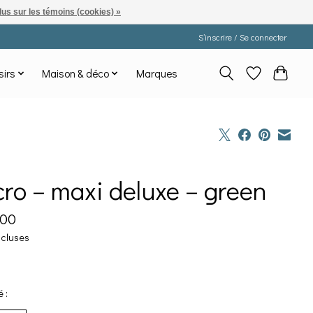
lus sur les témoins (cookies) »
S’inscrire / Se connecter
sirs
Maison & déco
Marques
ro – maxi deluxe – green
,00
ncluses
 :