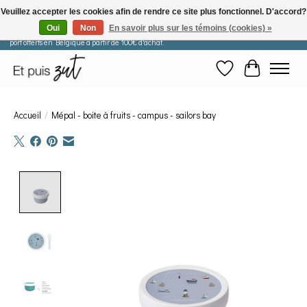
Veuillez accepter les cookies afin de rendre ce site plus fonctionnel. D'accord?
Oui
Non
En savoir plus sur les témoins (cookies) »
Les commandes passées après le 29 juillet seront expédiées à partir du 11 août. Frais de
port offerts en Belgique à partir de 100€ d'achat.
Liste de souhaits
Panier
Accueil
/
Mépal - boite à fruits - campus - sailors bay
Product image slideshow Items