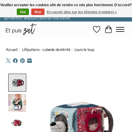
Veuillez accepter les cookies afin de rendre ce site plus fonctionnel. D'accord?
Oui
Non
En savoir plus sur les témoins (cookies) »
Les commandes passées après le 29 juillet seront expédiées à partir du 11 août. Frais de
port offerts en Belgique à partir de 100€ d'achat.
Liste de souhaits
Panier
Accueil
/
Lilliputiens - cubede dextérité - Louis le loup
Product image slideshow Items