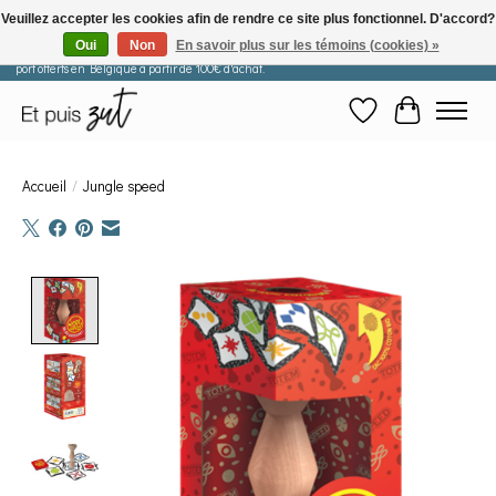
Veuillez accepter les cookies afin de rendre ce site plus fonctionnel. D'accord?
Oui
Non
En savoir plus sur les témoins (cookies) »
Les commandes passées après le 29 juillet seront expédiées à partir du 11 août. Frais de
port offerts en Belgique à partir de 100€ d'achat.
Liste de souhaits
Panier
Accueil
/
Jungle speed
Product image slideshow Items