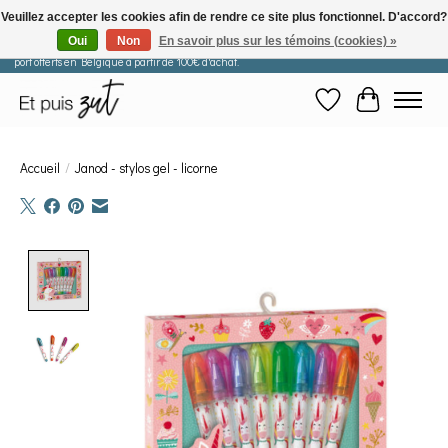
Veuillez accepter les cookies afin de rendre ce site plus fonctionnel. D'accord?
Oui
Non
En savoir plus sur les témoins (cookies) »
Les commandes passées après le 29 juillet seront expédiées à partir du 11 août. Frais de
port offerts en Belgique à partir de 100€ d'achat.
Liste de souhaits
Panier
Accueil
/
Janod - stylos gel - licorne
Product image slideshow Items