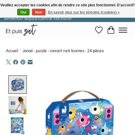
Veuillez accepter les cookies afin de rendre ce site plus fonctionnel. D'accord?
Oui
Non
En savoir plus sur les témoins (cookies) »
Les commandes passées après le 29 juillet seront expédiées à partir du 11 août. Frais de
port offerts en Belgique à partir de 100€ d'achat.
Liste de souhaits
Panier
Accueil
/
Janod - puzzle - concert rock licornes - 24 pièces
Product image slideshow Items