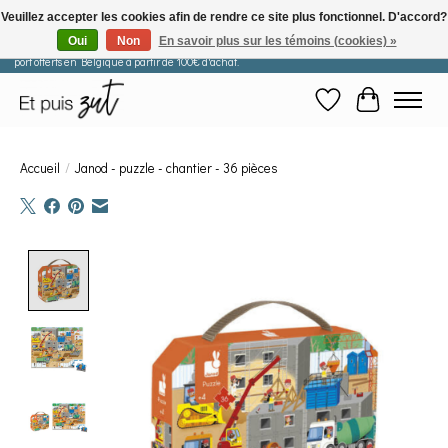
Veuillez accepter les cookies afin de rendre ce site plus fonctionnel. D'accord?
Oui
Non
En savoir plus sur les témoins (cookies) »
Les commandes passées après le 29 juillet seront expédiées à partir du 11 août. Frais de
port offerts en Belgique à partir de 100€ d'achat.
Liste de souhaits
Panier
Accueil
/
Janod - puzzle - chantier - 36 pièces
Product image slideshow Items