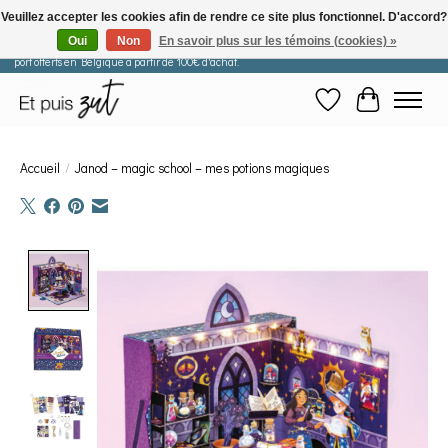
Veuillez accepter les cookies afin de rendre ce site plus fonctionnel. D'accord?
Oui
Non
En savoir plus sur les témoins (cookies) »
Les commandes passées après le 29 juillet seront expédiées à partir du 11 août. Frais de
port offerts en Belgique à partir de 100€ d'achat.
Liste de souhaits
Panier
Accueil
/
Janod – magic school – mes potions magiques
Product image slideshow Items