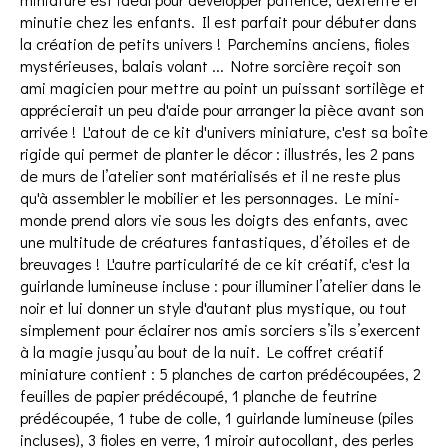
minutie chez les enfants. Il est parfait pour débuter dans
la création de petits univers ! Parchemins anciens, fioles
mystérieuses, balais volant ... Notre sorcière reçoit son
ami magicien pour mettre au point un puissant sortilège et
apprécierait un peu d'aide pour arranger la pièce avant son
arrivée ! L'atout de ce kit d'univers miniature, c'est sa boîte
rigide qui permet de planter le décor : illustrés, les 2 pans
de murs de l’atelier sont matérialisés et il ne reste plus
qu'à assembler le mobilier et les personnages. Le mini-
monde prend alors vie sous les doigts des enfants, avec
une multitude de créatures fantastiques, d’étoiles et de
breuvages ! L'autre particularité de ce kit créatif, c'est la
guirlande lumineuse incluse : pour illuminer l’atelier dans le
noir et lui donner un style d'autant plus mystique, ou tout
simplement pour éclairer nos amis sorciers s’ils s’exercent
à la magie jusqu’au bout de la nuit. Le coffret créatif
miniature contient : 5 planches de carton prédécoupées, 2
feuilles de papier prédécoupé, 1 planche de feutrine
prédécoupée, 1 tube de colle, 1 guirlande lumineuse (piles
incluses), 3 fioles en verre, 1 miroir autocollant, des perles