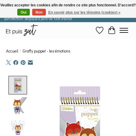
Veuillez accepter les cookies afin de rendre ce site plus fonctionnel. D'accord?
Oui
Non
En savoir plus sur les témoins (cookies) »
Les commandes passées après le 29 juillet seront expédiées à partir du 11 août. Frais de
port offerts en Belgique à partir de 100€ d'achat.
Liste de souhaits
Panier
Accueil
/
Graffy puppet - les émotions
Product image slideshow Items