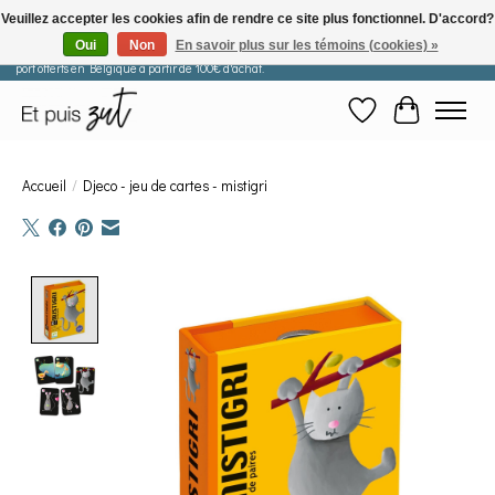
Veuillez accepter les cookies afin de rendre ce site plus fonctionnel. D'accord?
Oui
Non
En savoir plus sur les témoins (cookies) »
Les commandes passées après le 29 juillet seront expédiées à partir du 11 août. Frais de
port offerts en Belgique à partir de 100€ d'achat.
Liste de souhaits
Panier
Accueil
/
Djeco - jeu de cartes - mistigri
Product image slideshow Items