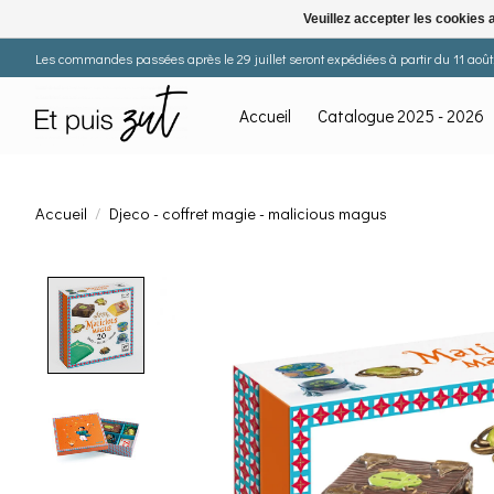
Veuillez accepter les cookies 
Les commandes passées après le 29 juillet seront expédiées à partir du 11 août. 
Accueil
Catalogue 2025 - 2026
Accueil
/
Djeco - coffret magie - malicious magus
Product image slideshow Items