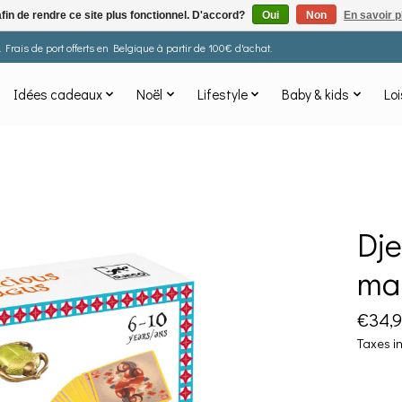
afin de rendre ce site plus fonctionnel. D'accord?
Oui
Non
En savoir p
Frais de port offerts en Belgique à partir de 100€ d'achat.
Idées cadeaux
Noël
Lifestyle
Baby & kids
Loi
Dje
ma
€34,
Taxes i