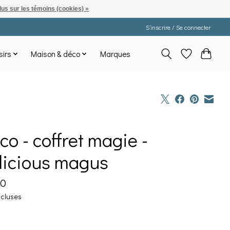
lus sur les témoins (cookies) »
S’inscrire / Se connecter
sirs
Maison & déco
Marques
co - coffret magie -
licious magus
90
ncluses