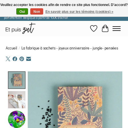
Veuillez accepter les cookies afin de rendre ce site plus fonctionnel. D'accord?
Oui
Non
En savoir plus sur les témoins (cookies) »
Les commandes passées après le 29 juillet seront expédiées à partir du 11 août. Frais de
port offerts en Belgique à partir de 100€ d'achat.
Liste de souhaits
Panier
Accueil
/
La fabrique à sachets - joyeux anniversaire - jungle- pensées
Product image slideshow Items