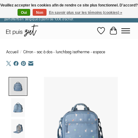
Veuillez accepter les cookies afin de rendre ce site plus fonctionnel. D'accord?
Oui
Non
En savoir plus sur les témoins (cookies) »
Les commandes passées après le 29 juillet seront expédiées à partir du 11 août. Frais de
port offerts en Belgique à partir de 100€ d'achat.
Liste de souhaits
Panier
Accueil
/
Citron - sac à dos - lunchbag isotherme - espace
Product image slideshow Items