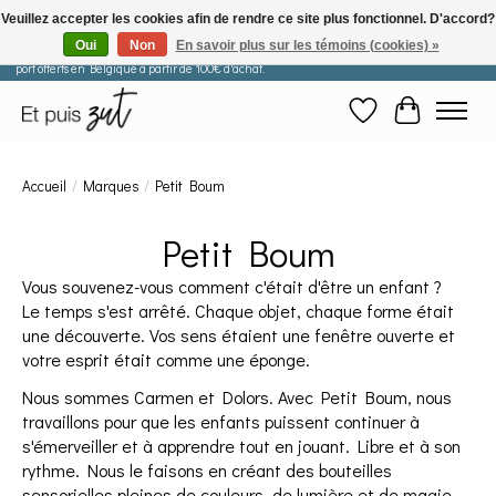
Veuillez accepter les cookies afin de rendre ce site plus fonctionnel. D'accord?
Oui
Non
En savoir plus sur les témoins (cookies) »
Les commandes passées après le 29 juillet seront expédiées à partir du 11 août. Frais de
port offerts en Belgique à partir de 100€ d'achat.
Liste de souhaits
Panier
Accueil
/
Marques
/
Petit Boum
Petit Boum
Vous souvenez-vous comment c'était d'être un enfant ?
Le temps s'est arrêté. Chaque objet, chaque forme était
une découverte. Vos sens étaient une fenêtre ouverte et
votre esprit était comme une éponge.
Nous sommes Carmen et Dolors. Avec Petit Boum, nous
travaillons pour que les enfants puissent continuer à
s'émerveiller et à apprendre tout en jouant. Libre et à son
rythme. Nous le faisons en créant des bouteilles
sensorielles pleines de couleurs, de lumière et de magie.