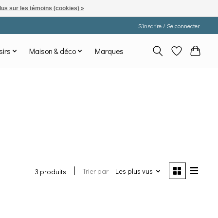
lus sur les témoins (cookies) »
S’inscrire / Se connecter
sirs
Maison & déco
Marques
Trier par
Les plus vus
3 produits