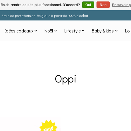
afin de rendre ce site plus fonctionnel. D'accord?
Oui
Non
En savoir p
Frais de port offerts en Belgique à partir de 100€ d'achat.
Idées cadeaux
Noël
Lifestyle
Baby & kids
Loi
Oppi