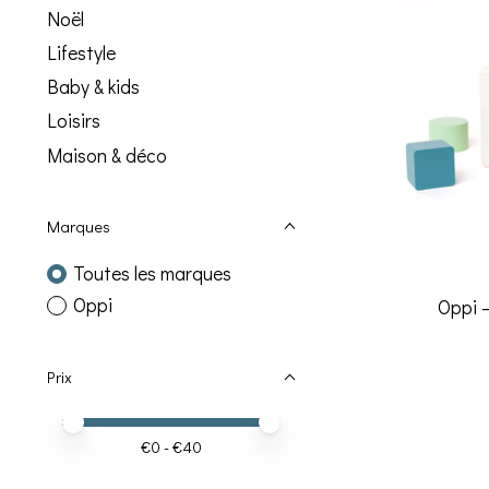
Noël
Lifestyle
Baby & kids
Loisirs
Maison & déco
Marques
Toutes les marques
Oppi
Oppi –
Prix
Prix minimum
Price maximum value
€
0
- €
40