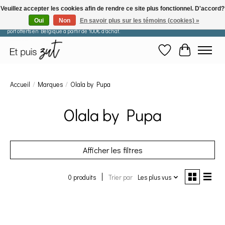
Veuillez accepter les cookies afin de rendre ce site plus fonctionnel. D'accord?
Oui
Non
En savoir plus sur les témoins (cookies) »
Les commandes passées après le 29 juillet seront expédiées à partir du 11 août. Frais de
port offerts en Belgique à partir de 100€ d'achat.
Liste de souhaits
Panier
Accueil
/
Marques
/
Olala by Pupa
Olala by Pupa
Afficher les filtres
0 produits
Trier par
Les plus vus