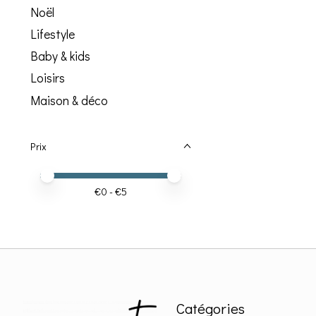
Noël
Lifestyle
Baby & kids
Loisirs
Maison & déco
Prix
Prix minimum
Price maximum value
€
0
- €
5
Catégories