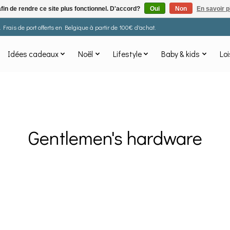
afin de rendre ce site plus fonctionnel. D'accord?
Oui
Non
En savoir p
Frais de port offerts en Belgique à partir de 100€ d'achat.
Idées cadeaux
Noël
Lifestyle
Baby & kids
Loi
Gentlemen's hardware