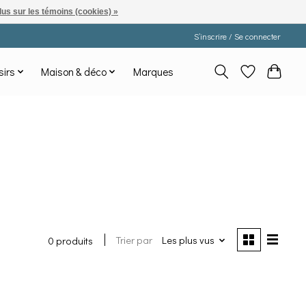
lus sur les témoins (cookies) »
S’inscrire / Se connecter
sirs
Maison & déco
Marques
Trier par
Les plus vus
0 produits