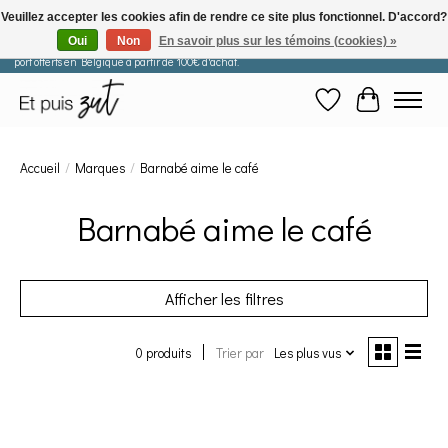
Veuillez accepter les cookies afin de rendre ce site plus fonctionnel. D'accord?
Oui
Non
En savoir plus sur les témoins (cookies) »
Les commandes passées après le 29 juillet seront expédiées à partir du 11 août. Frais de
port offerts en Belgique à partir de 100€ d'achat.
Liste de souhaits
Panier
Accueil
/
Marques
/
Barnabé aime le café
Barnabé aime le café
Afficher les filtres
0 produits
Trier par
Les plus vus